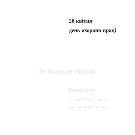
28 квітня 
день охорони праці
Зв'яжіться з нами!
Контакти
+38-(0626)62-48-93
slvschool-4@ukr.net