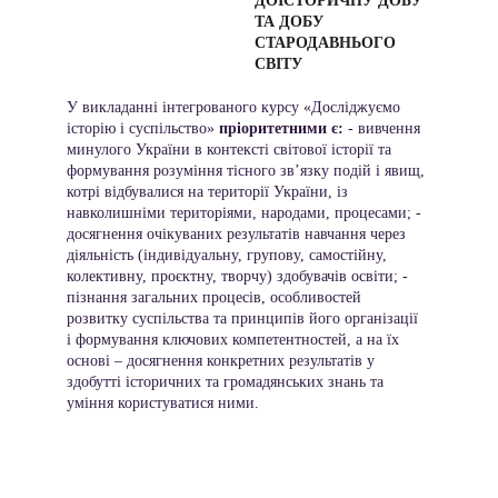
ДОІСТОРИЧНУ ДОБУ 
ТА ДОБУ 
СТАРОДАВНЬОГО 
СВІТУ 
У викладанні інтегрованого курсу «Досліджуємо 
історію і суспільство» 
пріоритетними є:
 - вивчення 
минулого України в контексті світової історії та 
формування розуміння тісного зв’язку подій і явищ, 
котрі відбувалися на території України, із 
навколишніми територіями, народами, процесами; - 
досягнення очікуваних результатів навчання через 
діяльність (індивідуальну, групову, самостійну, 
колективну, проєктну, творчу) здобувачів освіти; - 
пізнання загальних процесів, особливостей 
розвитку суспільства та принципів його організації 
і формування ключових компетентностей, а на їх 
основі – досягнення конкретних результатів у 
здобутті історичних та громадянських знань та 
уміння користуватися ними. 