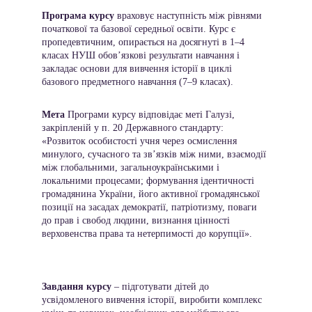
Програма курсу
 враховує наступність між рівнями 
початкової та базової середньої освіти. Курс є 
пропедевтичним, опирається на досягнуті в 1–4 
класах НУШ обов’язкові результати навчання і 
закладає основи для вивчення історії в циклі 
базового предметного навчання (7–9 класах).
Мета 
Програми курсу відповідає меті Галузі, 
закріпленій у п. 20 Державного стандарту: 
«Розвиток особистості учня через осмислення 
минулого, сучасного та зв’язків між ними, взаємодії 
між глобальними, загальноукраїнськими і 
локальними процесами; формування ідентичності 
громадянина України, його активної громадянської 
позиції на засадах демократії, патріотизму, поваги 
до прав і свобод людини, визнання цінності 
верховенства права та нетерпимості до корупції». 
Завдання курсу 
– підготувати дітей до 
усвідомленого вивчення історії, виробити комплекс 