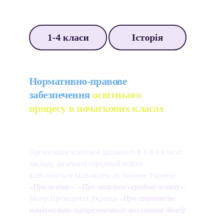
1-4 класи
Історія
Нормативно-правове 
забезпечення 
освітнього 
процесу в початкових класах 
Організація освітньої діяльності в 1-4-х класах 
закладу загальної середньої освіти  
здійснюється відповідно до Законів України 
«Про освіту»
, 
«Про загальну середню освіту»
, 
Указу Президента України 
«Про стратегію 
національно-патріотичного виховання дітей 