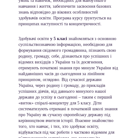
умінь та навичок, необхідних для майбутнього 
навчання і життя, забезпечити засвоєння базових 
знань відповідно до вікових особливостей 
здобувачів освіти. Програма курсу ґрунтується на 
принципах наступності та концентричності. 
Здобувачі освіти 
у 5 класі
 знайомляться з основною 
суспільствознавчою інформацією, необхідною для 
формування свідомого громадянина, пізнають свою 
родину, громаду, себе, дізнаються про успішних і 
відомих вихідців з України та їх досягнення, 
отримують початкові знання про минуле України від 
найдавніших часів до сьогодення за лінійним 
принципом, оглядово. Від сучасної держави 
Україна, через родину і громаду, до прикладів 
успішних діячів, від давнього минулого нашої 
держави до успіху в сьогоденні – таким є перший 
«виток» спіралі-концентру для 5 класу. Діти 
систематизують отримані в початковій школі знання 
про Україну як сучасну європейську державу під 
керівництвом вчителя історії. Взаємне знайомство 
того, хто навчає, і тих, хто здобуває освіту, 
відбувається під час роботи з частково відомим для 