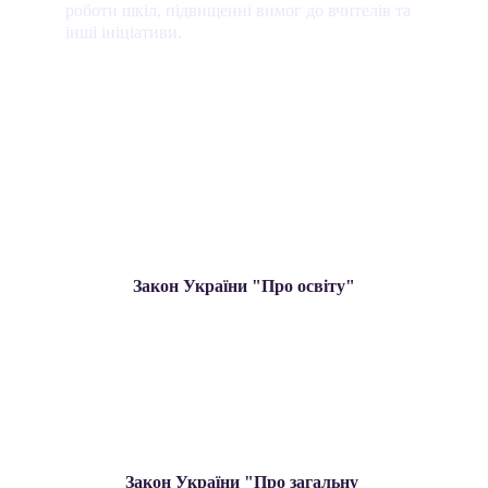
роботи шкіл, підвищенні вимог до вчителів та 
інші ініціативи.
Закон України "Про освіту"
Закон України "Про загальну 