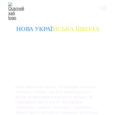
НОВА УКРАЇ
НСЬКА ШКОЛА
Нова українська школа - це реформа освітньої 
системи в Україні, яка була запроваджена з 
метою модернізації навчального процесу та 
підвищення якості освіти. Ця реформа 
стартувала у вересні 2018 року і передбачає 
зміни у змісті, методиках навчання, організації 