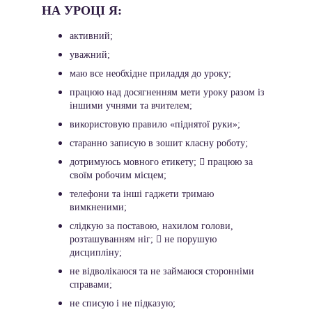
НА УРОЦІ Я: 
активний;
уважний;
маю все необхідне приладдя до уроку;
працюю над досягненням мети уроку разом із 
іншими учнями та вчителем;
використовую правило «піднятої руки»;
старанно записую в зошит класну роботу;
дотримуюсь мовного етикету;  працюю за 
своїм робочим місцем;
телефони та інші гаджети тримаю 
вимкненими;
слідкую за поставою, нахилом голови, 
розташуванням ніг;  не порушую 
дисципліну;
не відволікаюся та не займаюся сторонніми 
справами;
не списую і не підказую;