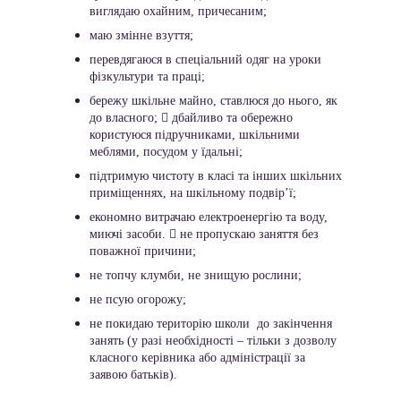
виглядаю охайним, причесаним;
маю змінне взуття;
перевдягаюся в спеціальний одяг на уроки 
фізкультури та праці;
бережу шкільне майно, ставлюся до нього, як 
до власного;  дбайливо та обережно 
користуюся підручниками, шкільними 
меблями, посудом у їдальні;
підтримую чистоту в класі та інших шкільних 
приміщеннях, на шкільному подвір’ї;
економно витрачаю електроенергію та воду, 
миючі засоби.  не пропускаю заняття без 
поважної причини;
не топчу клумби, не знищую рослини;
не псую огорожу;
не покидаю територію школи  до закінчення 
занять (у разі необхідності – тільки з дозволу 
класного керівника або адміністрації за 
заявою батьків).