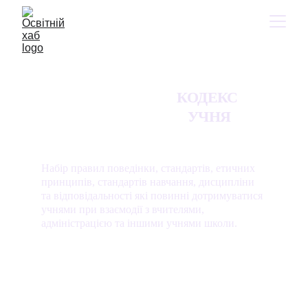
КОДЕКС  
УЧНЯ 
Набір правил поведінки, стандартів, етичних 
принципів, стандартів навчання, дисципліни 
та відповідальності які повинні дотримуватися 
учнями при взаємодії з вчителями, 
адміністрацією та іншими учнями школи.