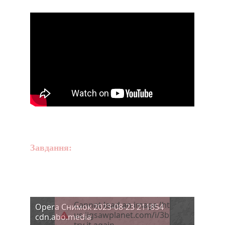
Завдання:
скласти пазл, 
прочитати малюнок.