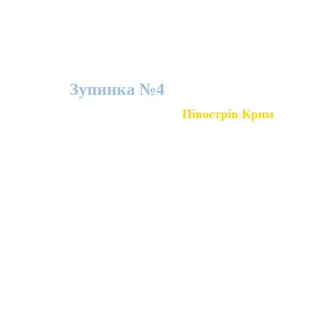
Вона мені переспівала знов
Те, що давно мені співали мрії.
Зупинка №4
Півострів Крим
Зазвичай, у Крим їдуть, щоб відпочити на березі 
Чорного моря або піднятися на вершини Кримських 
гір. Але сьогодні цього зробити ми не зможемо. Ця 
частина України незаконно захоплена Російською 
Федерацією. Значна кількість корінного населення 
Кримського півострова, зокрема представники 