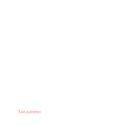
Завдання:
переглянути відео, дати 
відповідь на питання історика-
біографіста В. Романовського.