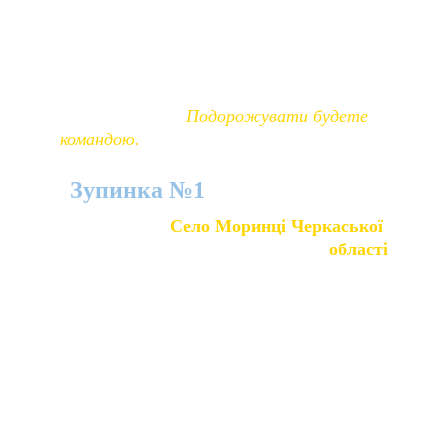
Як ви, мабуть, зрозуміли, сьогодні ваша 
історична мандрівка Україною 
продовжиться. 
Подорожувати будете 
командою.
Зупинка №1
Село Моринці Черкаської 
області
Черкаська область розташована в басейні середньої 