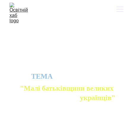
МАНДРІВКА №2 
Практична робота 
№2
ТЕМА
"Малі батьківщини великих 
українців"