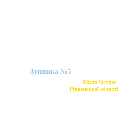
кримських татар, змушені були залишити свої 
домівки. До речі, в 1944 році киримли (так себе 
називають кримські татари) вже втрачали свою 
батьківщину, коли радянська влада примусово 
виселила цей народ за межі Криму. Проти 
порушення прав кримських татар виступив їхній 
лідер Мустафа Джемілєв.
Зупинка №5
Місто Острог 
Рівненської області