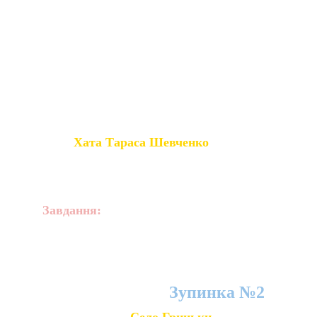
течії Дніпра. Тут знаходиться географічний центр 
України (на північній околиці села Мар’янівки 
Шполянського району). Черкащина – «мала» 
батьківщина одного із найвідоміших українців – 
Тараса Григоровича Шевченка. У рідних для Кобзаря 
місцях діє Національний заповідник «Батьківщина 
Тараса Шевченка».
Хата Тараса Шевченко
Завдання:
 спробуйте усно 
описати  домівку кобзаря.
Зупинка №2