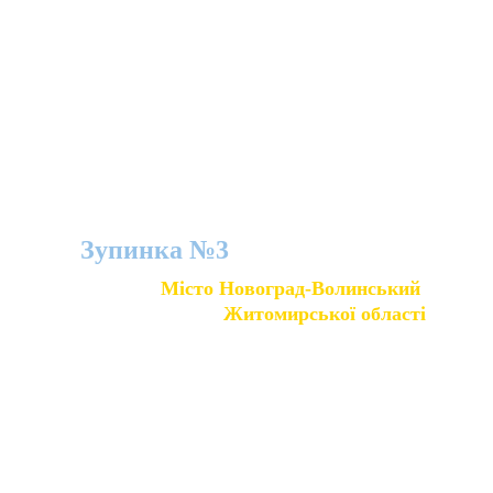
4. Хто з нащадків відомого 
композитора є вашим 
сучасником?
Зупинка №3
Місто Новоград-Волинський 
Житомирської області