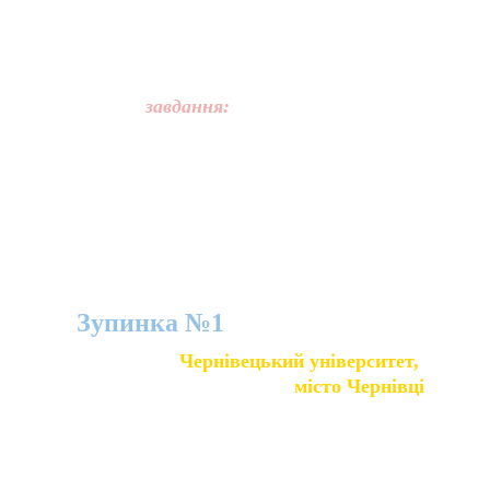
Вітаємо, друзі! Із задоволенням 
запрошуємо в нашу третю історичну 
мандрівку Україною. Сьогодні у вас 
особливе 
завдання: 
потрібно зібрати 
інформацію про унікальні речі, які 
створені українцями. Бажаємо цікавої 
подорожі та натхнення для власних 
мистецьких шедеврів, технічних 
інновацій, стартапів та креативних 
ідей. 
Зупинка №1
Чернівецький університет, 
місто Чернівці