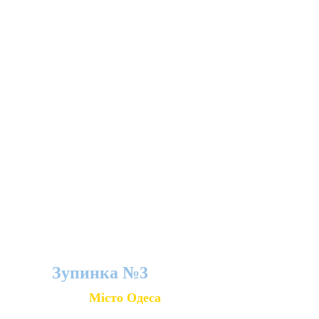
показаний на фото?
Зупинка №3
Місто Одеса