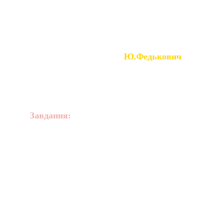
«Буковина».
Ю.Федькович
Завдання:
 прочитати вірш і 
дати йому назву.
Україно, Запороже, годі вас забути,
Ах, бо мило тамки жити, мило тамки бути,
Де ті трави шовковії славні степи криють,
Де ся квіти поза квіти в зимних росах 
миють,
Де стада ржуть, де соколи, де вірли 
співають,