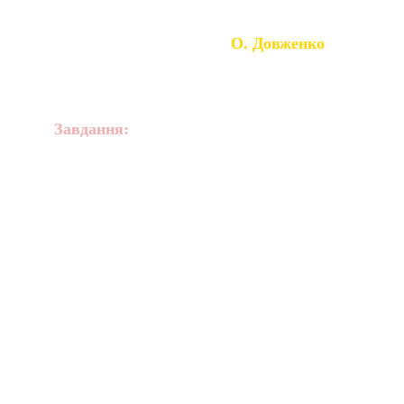
О. Довженко
Завдання:
 З якою метою, на вашу 
думку було відкрито музей ім. 
О.Довженка?