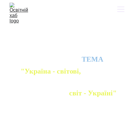
МАНДРІВКА №3 
Практична робота 
№3
ТЕМА
"Україна - світові, 
світ - Україні"