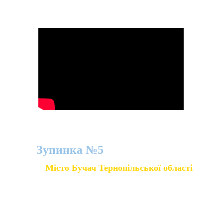
розповісти про свої враження.
Зупинка №5
Місто Бучач Тернопільської області