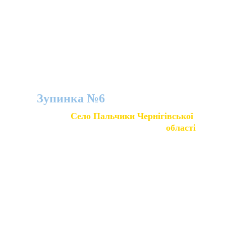
Зупинка №6
Село Пальчики Чернігівської 
області
Це село на Півночі України унікальне тим, що тут 
працював і похований відомий бджоляр Петро 