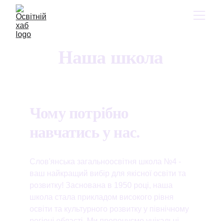
Наша школа
Чому потрібно 
навчатись у нас.
Слов'янська загальноосвітня школа №4 - 
ваш найкращий вибір для якісної освіти та 
розвитку! Заснована в 1950 році, наша 
школа стала прикладом високого рівня 
освіти та культурного розвитку у північному 
регіоні області. Ми пропонуємо унікальні 