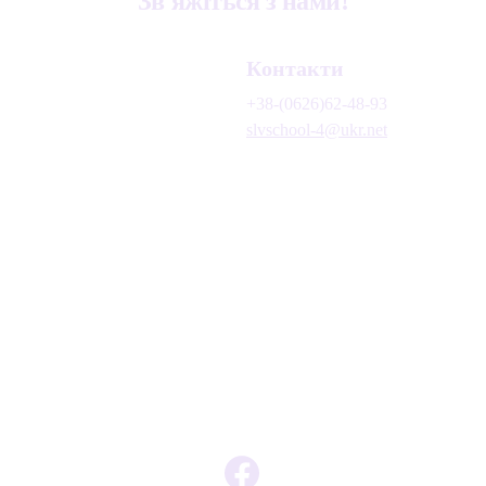
Зв'яжіться з нами!
Контакти
+38-(0626)62-48-93
slvschool-4@ukr.net