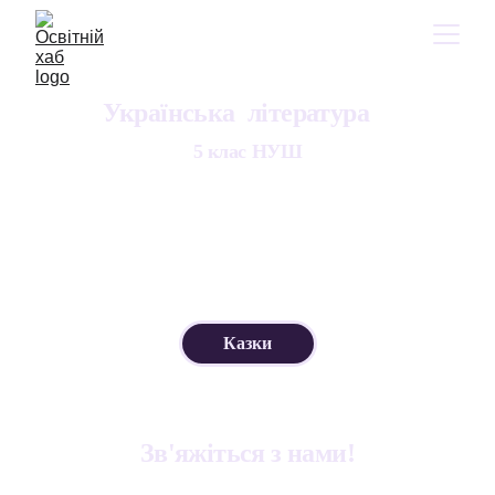
Українська 
література
5 клас НУШ
Казки
Зв'яжіться з нами!