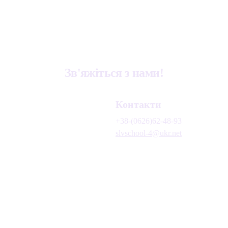
Тема: 
«Я, моя родина і друзі»
Зв'яжіться з нами!
Контакти
+38-(0626)62-48-93
slvschool-4@ukr.net