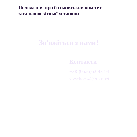
Положення про батьківський комітет 
загальноосвітньої установи
Зв'яжіться з нами!
Контакти
+38-(0626)62-48-93
slvschool-4@ukr.net