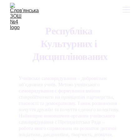
Республіка 
Культурних і 
Дисциплінованих
Учнівське самоврядування – добровільне 
об’єднання учнів. Метою учнівського 
самоврядування є формування вміння 
співробітничати на принципах партнерства, 
гласності та демократизму. Також розвинення 
почуття дружби та почуття єдиного колективу. 
Найвищим виконавчим органом учнівського 
самоврядування є Президентська Рада – 
робота якого спрямована на розвиток дитячої 
ініціативи, дисципліни, творчості, дозвілля, 