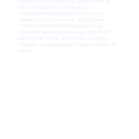
здоров’я у відповідності до своїх потреб та 
інтересів. Діяльність учнівського 
самоврядування відзначається чіткістю і 
конкретністю планування. Девіз роботи: 
«Плануй! Пропонуй! Організовуй!» До 
структури президентської ради входять сім 
міністерств: освіти, дисципліни і порядку, 
культури, милосердя, прес – центру, спорту та 
праці.