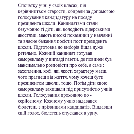
Спочатку учні у своїх класах, під 
керівництвом старости, обирали за допомогою 
голосування кандидатуру на посаду 
президента школи. Кандидатами стали 
безумовно ті діти, які володіють лідерськими 
якостями, мають високі показники у навчанні 
та власне бажання посісти пост президента 
школи. Підготовка до виборів йшла дуже 
ретельно. Кожний кандидат готував 
саморекламу у вигляді газети, де повинен був 
максимально розповісти про себе, а саме : 
захоплення, хобі, які якості характеру маєш, 
чого прагнеш від життя, чому хочеш бути 
президентом школи, тощо. Потім діти свою 
саморекламу захищали під присутністю учнів 
школи. Голосування проходило по - 
серйозному. Кожному учню надавався 
бюлетень з прізвищами кандидатів. Віддавши 
свій голос, бюлетень опускався в урну.