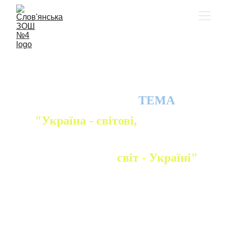
МАНДРІВКА №3 
Практична робота 
№3
ТЕМА
"Україна - світові, 
світ - Україні"